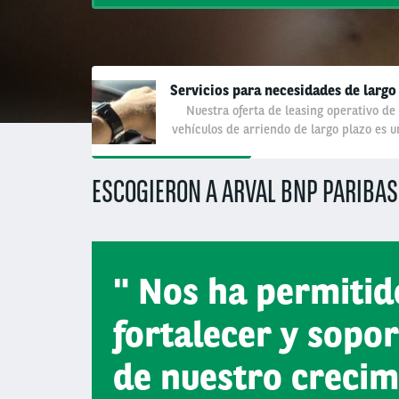
Servicios para necesidades de largo
Nuestra oferta de leasing operativo de
vehículos de arriendo de largo plazo es u
solución personalizada que le da la
oportunidad de enfocarse en su negocio
ESCOGIERON A ARVAL BNP PARIBAS
principal y no en gestionar su flota
Segment
(field_segment)
Nos ha permitid
Empresas
fortalecer y sopo
Offer Type
(field_offer_type)
de nuestro crecim
Operador