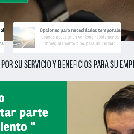
 plazo
Opciones para necesidades temporales
Cuando necesita un vehículo rápidamente,
na
inmediatamente o no, para un periodo
corto o prolongado, con optimización del
costo de esta incertidumbre.
 POR SU SERVICIO Y BENEFICIOS PARA SU EM
o
rtar parte
iento