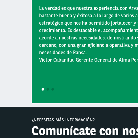
Está vacío (NULL)
La verdad es que nuestra experiencia con Arva
bastante buena y éxitosa a lo largo de varios a
estratégico que nos ha permitido fortalecer y
crecimiento. Es destacable el acompañamient
acorde a nuestras necesidades, demostrando 
cercano, con una gran eficiencia operativa y m
necesidades de Ransa.
Victor Cabanilla, Gerente General de Alma Pe
1
2
3
¿NECESITAS MÁS INFORMACIÓN?
Comunícate con nos