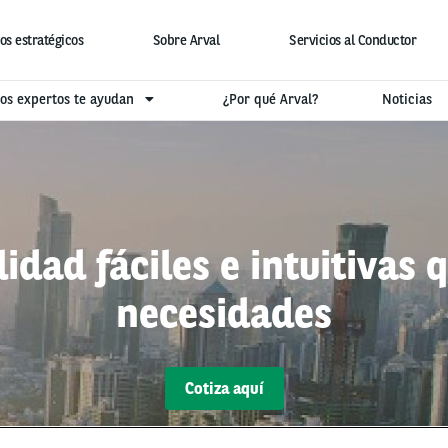
os estratégicos
Sobre Arval
Servicios al Conductor
os expertos te ayudan
¿Por qué Arval?
Noticias
idad fáciles e intuitivas 
necesidades
Cotiza aquí