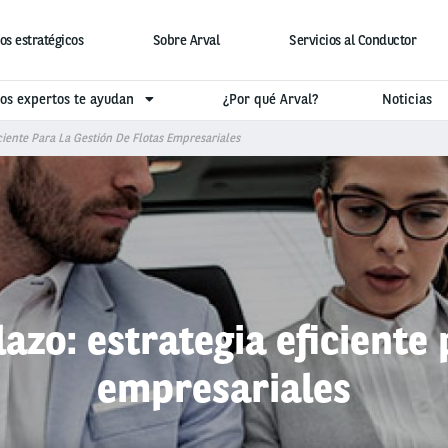
os estratégicos
Sobre Arval
Servicios al Conductor
os expertos te ayudan
¿Por qué Arval?
Noticias
iciente Para La Gestión De Flotas Empresariales
lazo: estrategia eficiente 
empresariales