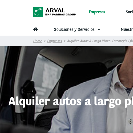
Pasar al contenido principal
Empresas
Soci
Soluciones y Servicios
Nuestr
Home
Empresas
Alquiler Autos A Largo Plazo: Estrategia Ef
Alquiler autos a largo p