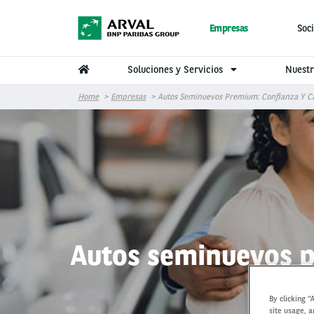
Pasar al contenido principal
Empresas
Soci
Soluciones y Servicios
Nuestr
Home
Empresas
Autos Seminuevos Premium: Confianza Y Ca
Autos seminuevos p
By clicking “
site usage, a