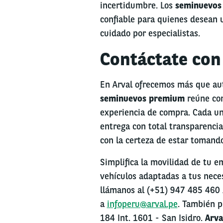
incertidumbre. Los
seminuevos
confiable para quienes desean u
cuidado por especialistas.
Contáctate con
En Arval ofrecemos más que au
seminuevos premium
reúne con
experiencia de compra. Cada uni
entrega con total transparencia
con la certeza de estar tomando
Simplifica la movilidad de tu e
vehículos adaptadas a tus nece
llámanos al (+51) 947 485 460 
a
infoperu@arval.pe
. También p
184 Int. 1601 - San Isidro.
Arva