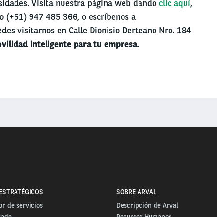
sidades. Visita nuestra página web dando
clic aquí
,
o (+51) 947 485 366, o escríbenos a
des visitarnos en Calle Dionisio Derteano Nro. 184
ovilidad inteligente para tu empresa.
ESTRATÉGICOS
SOBRE ARVAL
r de servicios
Descripción de Arval
rade
Recursos Humanos