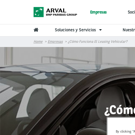
Pasar al contenido principal
Empresas
Soci
Soluciones y Servicios
Nuestr
Home
Empresas
¿Cómo Funciona El Leasing Vehicular?
¿Cómo
By clicking “