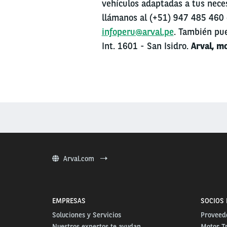
vehículos adaptadas a tus nece
llámanos al (+51) 947 485 460 
infoperu@arval.pe
. También pue
Int. 1601 - San Isidro.
Arval, m
Arval.com
EMPRESAS
SOCIOS 
Soluciones y Servicios
Proveedo
Nuestros expertos te ayudan
Motor T