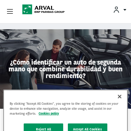
Empresas
Pasar al contenido principal
Socios Estratégicos
Sobre Arval
¿Cómo identificar un auto de segunda
mano que combine durabilidad y buen
Servicios Al Conductor
rendimiento?
Vehículos Usados
By clicking “Accept All Cookies”, you agree to the storing of cookies on your
device to enhance site navigation, analyze site usage, and assist in our
marketing efforts.
Cookies policy
26 Sep 2025
Reject All
Accept All Cookies