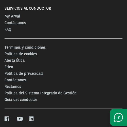
SERVICIOS AL CONDUCTOR
Además, nos aseguramos de que cada vehículo esté
My Arval
perfectamente registrado y cumpla con las
Contáctanos
obligaciones legales, como revisiones técnicas,
FAQ
seguros vigentes y documentación en regla. Este
control reduce significativamente la posibilidad de
Términos y condiciones
incidentes legales o administrativos por omisiones,
Política de cookies
lo que contribuye directamente a consolidar una
Alerta Ética
flota vehicular sin preocupaciones
.
Ética
Política de privacidad
El valor estratégico del
Contáctanos
Reclamos
mantenimiento preventivo
Política del Sistema Integrado de Gestión
Guía del conductor
de vehículos
Uno de los pilares del servicio que ofrece Arval es el
mantenimiento preventivo de vehículos
. Esta