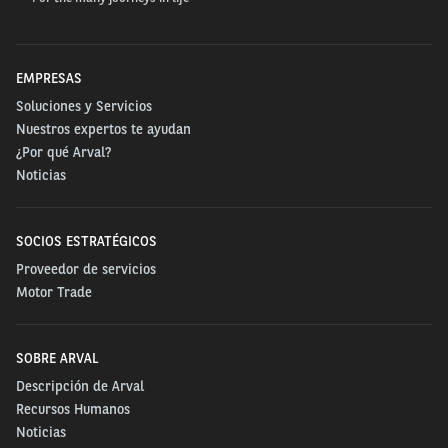
cada unidad, análisis de datos sobre consumo de
combustible, comportamiento de los conductores,
planificación de rutas, renovación de unidades y
EMPRESAS
coordinación con talleres especializados. Arval
Soluciones y Servicios
cuenta con las herramientas y el know-how para
Nuestros expertos te ayudan
asumir esta responsabilidad de forma integral y
¿Por qué Arval?
Noticias
permanente.
El servicio de Arval está diseñado para brindar
SOCIOS ESTRATÉGICOS
supervisión detallada sobre cada vehículo en
Proveedor de servicios
circulación. Esto incluye informes periódicos sobre
Motor Trade
kilometraje, rendimiento mecánico y
comportamiento de los usuarios. A partir de esta
SOBRE ARVAL
información, se generan recomendaciones para
Descripción de Arval
ajustar recorridos, sustituir unidades cuando sea
Recursos Humanos
necesario o implementar medidas para reducir los
Noticias
costos derivados del uso ineficiente de los activos.