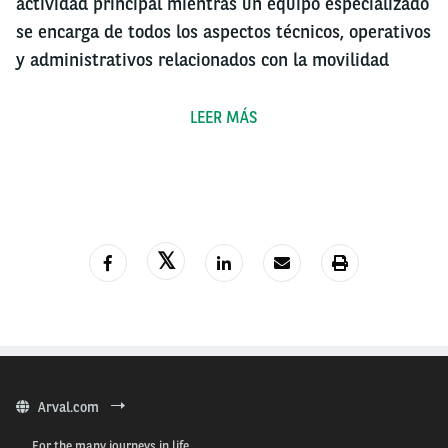
actividad principal mientras un equipo especializado
se encarga de todos los aspectos técnicos, operativos
y administrativos relacionados con la movilidad
empresarial. Esta propuesta se convierte en un
recurso esencial para cualquier compañía que
LEER MÁS
busque mejorar su movilidad corporativa sin
distraerse con tareas secundarias, pero necesarias.
La importancia de una
gestión eficiente de flotas
para el éxito operativo
La
gestión eficiente de flotas
representa mucho más
que tener el control sobre un grupo de vehículos. Se
trata de un proceso técnico y estratégico que
Arval.com
requiere seguimiento continuo del rendimiento de
For the many journeys in life