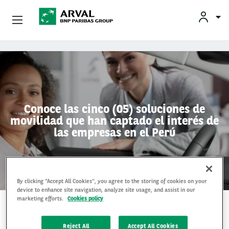
Empresas
Pasar al contenido principal
Socios Estratégicos
Sobre Arval
Conoce las cinco (05) soluciones de
movilidad que han captado el interés de
Servicios Al Conductor
las empresas en el Perú
Vehículos Usados
By clicking “Accept All Cookies”, you agree to the storing of cookies on your
device to enhance site navigation, analyze site usage, and assist in our
marketing efforts.
Cookies policy
14 Jun 2024
Reject All
Accept All Cookies