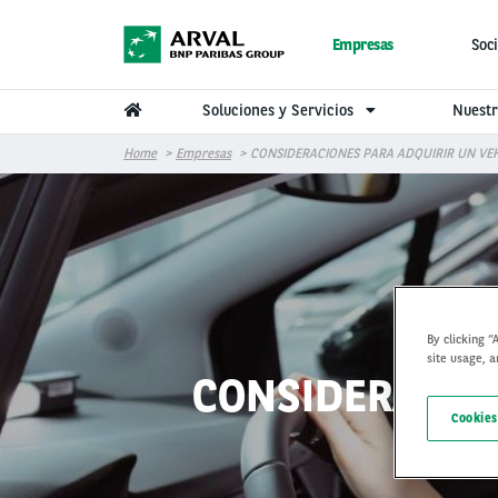
Pasar al contenido principal
Empresas
Soci
Soluciones y Servicios
Nuestr
Home
Empresas
CONSIDERACIONES PARA ADQUIRIR UN VE
By clicking “
site usage, a
CONSIDERACIO
Cookies