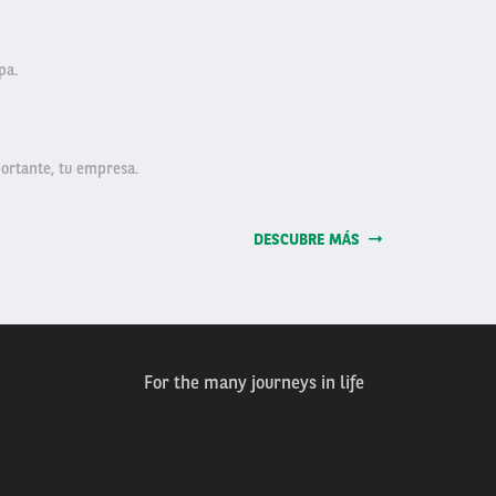
pa.
ortante, tu empresa.
DESCUBRE MÁS
For the many journeys in life