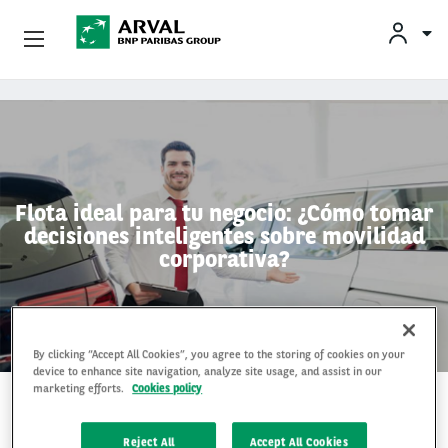
Empresas
Pasar al contenido principal
Socios Estratégicos
Sobre Arval
Flota ideal para tu negocio: ¿Cómo tomar
decisiones inteligentes sobre movilidad
Servicios Al Conductor
corporativa?
Vehículos Usados
By clicking “Accept All Cookies”, you agree to the storing of cookies on your
device to enhance site navigation, analyze site usage, and assist in our
marketing efforts.
Cookies policy
27 Mayo 2026
Reject All
Accept All Cookies