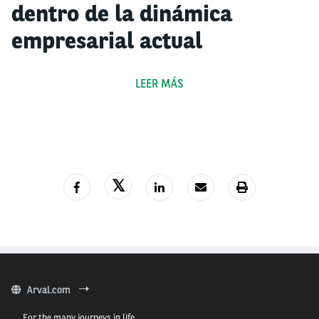
dentro de la dinámica
empresarial actual
Las empresas que utilizan vehículos para trasladar
LEER MÁS
personal, atender servicios, realizar supervisiones o
ejecutar operaciones logísticas necesitan una
organización clara y consistente de su movilidad. El
transporte deja de ser un apoyo secundario y pasa a
cumplir un rol central dentro del funcionamiento
diario. Cuando no existe una estructura definida, la
administración de los vehículos tiende a volverse
reactiva, atendiendo incidencias conforme aparecen
y acumulando procesos que terminan afectando la
eficiencia interna.
Arval.com
Una administración adecuada permite anticiparse a
For the many journeys in life