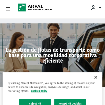
Empresas
Pasar al contenido principal
Socios Estratégicos
Sobre Arval
La gestión de flotas de transporte como
base para una movilidad corporativa
Servicios Al Conductor
eficiente
Vehículos Usados
By clicking “Accept All Cookies”, you agree to the storing of cookies on your
device to enhance site navigation, analyze site usage, and assist in our
marketing efforts.
Cookies policy
17 Dec 2025
Reject All
Accept All Cookies