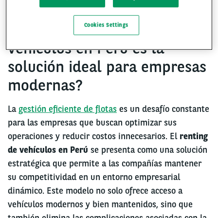
¿Por qué el renting de
Cookies Settings
vehículos en Perú es la
solución ideal para empresas
modernas?
La
gestión eficiente de flotas
es un desafío constante
para las empresas que buscan optimizar sus
operaciones y reducir costos innecesarios. El
renting
de vehículos en Perú
se presenta como una solución
estratégica que permite a las compañías mantener
su competitividad en un entorno empresarial
dinámico. Este modelo no solo ofrece acceso a
vehículos modernos y bien mantenidos, sino que
también elimina las complicaciones asociadas con la