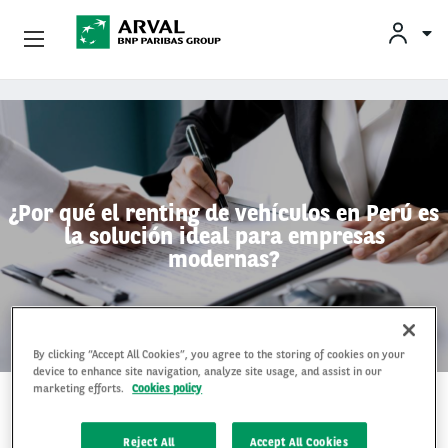
Empresas
Pasar al contenido principal
Socios Estratégicos
Sobre Arval
¿Por qué el renting de vehículos en Perú es
la solución ideal para empresas
Servicios Al Conductor
modernas?
Vehículos Usados
By clicking “Accept All Cookies”, you agree to the storing of cookies on your
device to enhance site navigation, analyze site usage, and assist in our
marketing efforts.
Cookies policy
21 Jan 2025
Reject All
Accept All Cookies