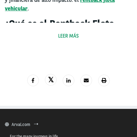
vehicular
.
¿Qué es el Rentback Flota
Vehicular?
LEER MÁS
El
rentback flota vehicular
es un modelo financiero
que permite a las empresas vender su flota de
vehículos a una compañía especializada, como Arval,
y luego arrendar estos mismos vehículos bajo un
esquema de leasing operativo. Esto significa que la
empresa sigue utilizando sus vehículos sin los
riesgos y costos asociados a su propiedad. Esta
solución innovadora convierte la flota en un activo
financiero líquido, mejorando la
optimización de
Arval.com
flota con rentback.
For the many journeys in life