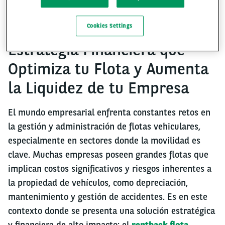
Rentback flota vehicular: La
Cookies Settings
Estrategia Financiera que
Optimiza tu Flota y Aumenta
la Liquidez de tu Empresa
El mundo empresarial enfrenta constantes retos en
la gestión y administración de flotas vehiculares,
especialmente en sectores donde la movilidad es
clave. Muchas empresas poseen grandes flotas que
implican costos significativos y riesgos inherentes a
la propiedad de vehículos, como depreciación,
mantenimiento y gestión de accidentes. Es en este
contexto donde se presenta una solución estratégica
y financiera de alto impacto: el
rentback flota