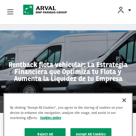
Empresas
Pasar al contenido principal
Socios Estratégicos
Sobre Arval
Rentback flota vehicular: La Estrategia
Financiera que Optimiza tu Flota y
Servicios Al Conductor
Aumenta la Liquidez de tu Empresa
Vehículos Usados
By clicking “Accept All Cookies”, you agree to the storing of cookies on your
device to enhance site navigation, analyze site usage, and assist in our
marketing efforts.
Cookies policy
3 Dec 2024
Reject All
Accept All Cookies