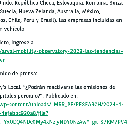
 Unido, República Checa, Eslovaquia, Rumania, Suiza,
Suecia, Nueva Zelanda, Australia, México,
s, Chile, Perú y Brasil). Las empresas incluidas en
n vehículo.
leto, ingrese a
/arval-mobility-observatory-2023-las-tendencias-
er
enido de prensa
:
's Local. “¿Podrán reactivarse las emisiones de
pitales peruano?”. Publicado en:
om/wp-content/uploads/LMRR_PE/RESEARCH/2024-4-
4efebbc930a8/file?
*MTYxODQ4NDc0My4xNzIyNDY0NzAw*_ga_S7KM7PV4FJ*