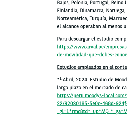
Bajos, Polonia, Portugal, Reino
Finlandia, Dinamarca, Noruega, 
Norteamérica, Turquía, Marrueco
el alcance operaban al menos u
Para descargar el estudio comp
https://www.arval.pe/empresas
de-movilidad-que-debes-conoc
Estudios empleados en el cont
1
*
Abril, 2024. Estudio de Moody
largo plazo en el mercado de ca
https://peru.moodys-local.c
22/92030185-5e0c-468d-924f-
_gl=1*rmc8td*_up*MQ..*_ga