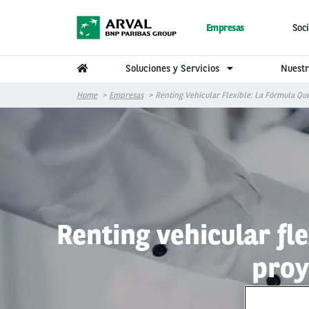
Pasar al contenido principal
Empresas
Soci
Soluciones y Servicios
Nuestr
Home
Empresas
Renting Vehicular Flexible: La Fórmula Qu
Renting vehicular fl
proy