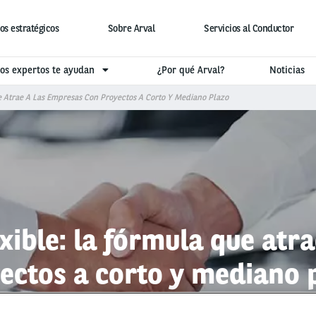
os estratégicos
Sobre Arval
Servicios al Conductor
os expertos te ayudan
¿Por qué Arval?
Noticias
e Atrae A Las Empresas Con Proyectos A Corto Y Mediano Plazo
exible: la fórmula que atr
ectos a corto y mediano 