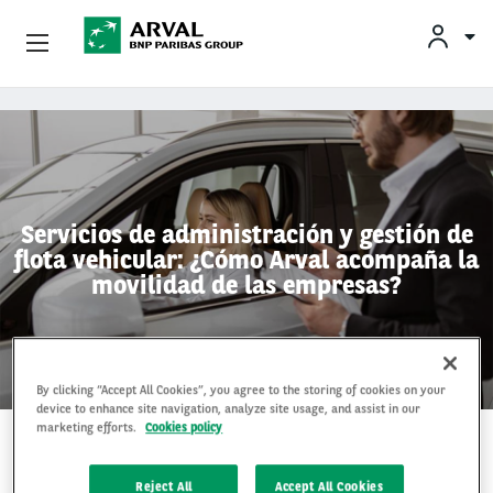
Empresas
Pasar al contenido principal
Socios Estratégicos
Sobre Arval
Servicios de administración y gestión de
flota vehicular: ¿Cómo Arval acompaña la
Servicios Al Conductor
movilidad de las empresas?
Vehículos Usados
By clicking “Accept All Cookies”, you agree to the storing of cookies on your
device to enhance site navigation, analyze site usage, and assist in our
marketing efforts.
Cookies policy
19 Jun 2026
Reject All
Accept All Cookies