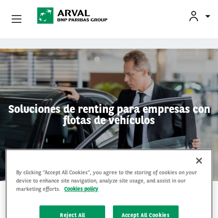
Empresas
Pasar al contenido principal
Socios Estratégicos
Sobre Arval
Soluciones de renting para empresas con
flotas de vehículos
Servicios Al Conductor
Vehículos Usados
By clicking “Accept All Cookies”, you agree to the storing of cookies on your
device to enhance site navigation, analyze site usage, and assist in our
marketing efforts.
Cookies policy
2 Jan 2026
Reject All
Accept All Cookies