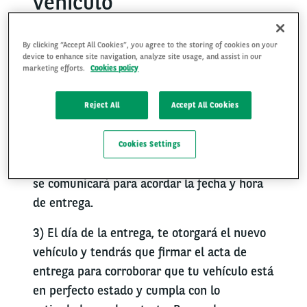
vehículo
Si este es tu primer vehículo de Arval Relsa,
By clicking “Accept All Cookies”, you agree to the storing of cookies on your
te damos la bienvenida a nuestros servicios.
device to enhance site navigation, analyze site usage, and assist in our
marketing efforts.
Cookies policy
El pedido y el proceso de entrega
Reject All
Accept All Cookies
1) Arval Relsa ordena el vehículo y confirma
la fecha de entrega prevista (o modificada).
Cookies Settings
2) Unos días antes de la entrega, Arval Relsa
se comunicará para acordar la fecha y hora
de entrega.
3) El día de la entrega, te otorgará el nuevo
vehículo y tendrás que firmar el acta de
entrega para corroborar que tu vehículo está
en perfecto estado y cumpla con lo