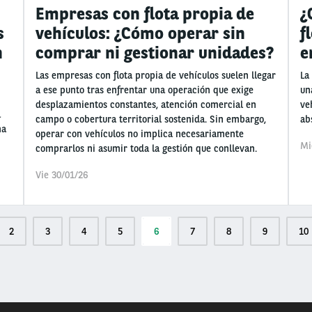
Empresas con flota propia de
¿
s
vehículos: ¿Cómo operar sin
f
n
comprar ni gestionar unidades?
e
Las empresas con flota propia de vehículos suelen llegar
La
a ese punto tras enfrentar una operación que exige
un
desplazamientos constantes, atención comercial en
ve
a
campo o cobertura territorial sostenida. Sin embargo,
ab
ma
operar con vehículos no implica necesariamente
Mi
comprarlos ni asumir toda la gestión que conllevan.
Vie 30/01/26
Page
2
Page
3
Page
4
Page
5
Página
6
Page
7
Page
8
Page
9
Pa
10
actual