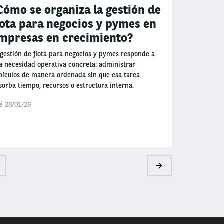
Cómo se organiza la gestión de
lota para negocios y pymes en
mpresas en crecimiento?
 gestión de flota para negocios y pymes responde a
a necesidad operativa concreta: administrar
hículos de manera ordenada sin que esa tarea
sorba tiempo, recursos o estructura interna.
é 28/01/26
ge
Siguiente
página