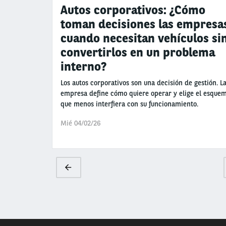
Autos corporativos: ¿Cómo
toman decisiones las empresa
cuando necesitan vehículos si
convertirlos en un problema
interno?
Los autos corporativos son una decisión de gestión. L
empresa define cómo quiere operar y elige el esque
que menos interfiera con su funcionamiento.
Mié 04/02/26
Paginación
Página
anterior